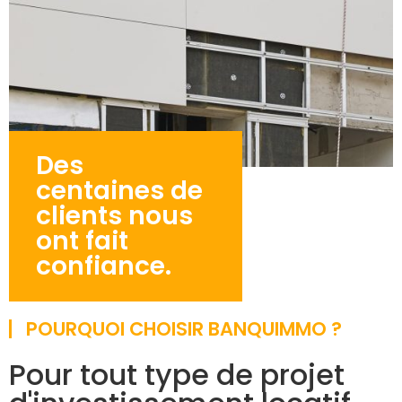
Des
centaines de
clients nous
ont fait
confiance.
POURQUOI CHOISIR BANQUIMMO ?
Pour tout type de projet